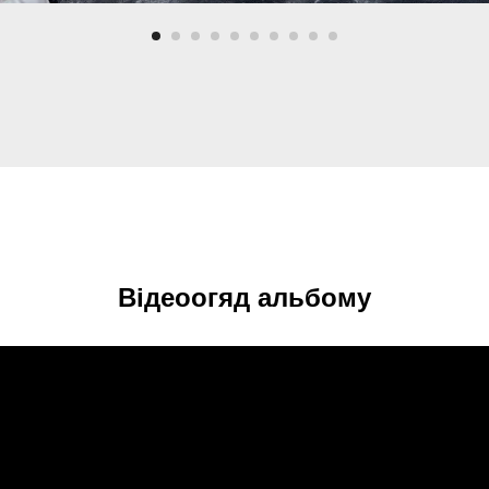
Відеоогяд альбому