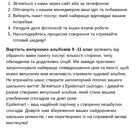
Зв'яжіться з нами через сайт або за телефоном.
Обговоріть з нашим менеджером ваші ідеї та побажання.
Виберіть пакет послуг, який найкраще відповідає вашим
потребам.
Узгодьте дати фотосесій та інших етапів роботи.
Насолоджуйтесь процесом створення та отримайте
готовий шедевр!
Вартість випускних альбомів 9 -11 клас
залежить від
обраного вами пакету послуг, кількості сторінок, типу
обкладинки та додаткових опцій. Ми завжди прагнемо
запропонувати найкраще співвідношення ціни та якості, щоб
кожен випускник мав можливість отримати чудовий альбом.
Не втрачайте шанс створити неповторний літопис вашого
шкільного життя! Зв'яжіться з Epidemart сьогодні, і давайте
разом створимо випускний альбом, який стане вашим
улюбленим спогадом на довгі роки.
Epidemart – ваш надійний партнер у створенні незабутніх
спогадів. Довірте нам збереження ваших найдорожчих
шкільних моментів, і ми перетворимо їх на справжній витвір
мистецтва!