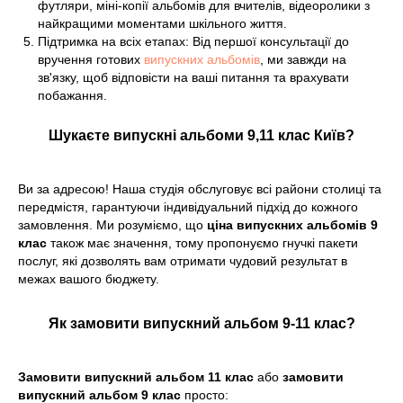
футляри, міні-копії альбомів для вчителів, відеоролики з
найкращими моментами шкільного життя.
Підтримка на всіх етапах: Від першої консультації до
вручення готових
випускних альбомів
, ми завжди на
зв'язку, щоб відповісти на ваші питання та врахувати
побажання.
Шукаєте випускні альбоми 9,11 клас Київ?
Ви за адресою! Наша студія обслуговує всі райони столиці та
передмістя, гарантуючи індивідуальний підхід до кожного
замовлення. Ми розуміємо, що
ціна випускних альбомів 9
клас
також має значення, тому пропонуємо гнучкі пакети
послуг, які дозволять вам отримати чудовий результат в
межах вашого бюджету.
Як замовити випускний альбом 9-11 клас?
Замовити випускний альбом 11 клас
або
замовити
випускний альбом 9 клас
просто: