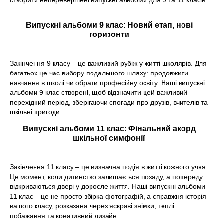
створити неперевершені випускні альбоми для 9 та 11 класів.
Випускні альбоми 9 клас: Новий етап, нові
горизонти
Закінчення 9 класу – це важливий рубіж у житті школярів. Для
багатьох це час вибору подальшого шляху: продовжити
навчання в школі чи обрати професійну освіту. Наші випускні
альбоми 9 клас створені, щоб відзначити цей важливий
перехідний період, зберігаючи спогади про друзів, вчителів та
шкільні пригоди.
Випускні альбоми 11 клас: Фінальний акорд
шкільної симфонії
Закінчення 11 класу – це визначна подія в житті кожного учня.
Це момент, коли дитинство залишається позаду, а попереду
відкриваються двері у доросле життя. Наші випускні альбоми
11 клас – це не просто збірка фотографій, а справжня історія
вашого класу, розказана через яскраві знімки, теплі
побажання та креативний дизайн.