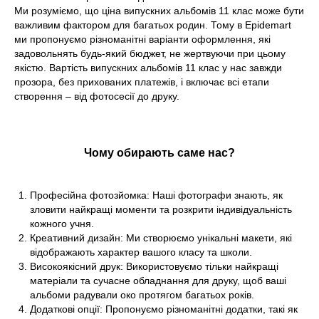
Ми розуміємо, що ціна випускних альбомів 11 клас може бути
важливим фактором для багатьох родин. Тому в Epidemart
ми пропонуємо різноманітні варіанти оформлення, які
задовольнять будь-який бюджет, не жертвуючи при цьому
якістю. Вартість випускних альбомів 11 клас у нас завжди
прозора, без прихованих платежів, і включає всі етапи
створення – від фотосесії до друку.
Чому обирають саме нас?
Професійна фотозйомка: Наші фотографи знають, як
зловити найкращі моменти та розкрити індивідуальність
кожного учня.
Креативний дизайн: Ми створюємо унікальні макети, які
відображають характер вашого класу та школи.
Високоякісний друк: Використовуємо тільки найкращі
матеріали та сучасне обладнання для друку, щоб ваші
альбоми радували око протягом багатьох років.
Додаткові опції: Пропонуємо різноманітні додатки, такі як